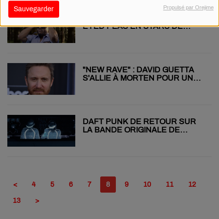
Propulsé par Orejime
Sauvegarder
CLIP "ACTION" : LES BLACK
EYED PEAS EN STARS DE
BOLLYWOOD ET DU DEEPFAKE
"NEW RAVE" : DAVID GUETTA
S'ALLIE À MORTEN POUR UN
NOUVEL EP DANCEFLOOR
DAFT PUNK DE RETOUR SUR
LA BANDE ORIGINALE DE
"TRON 3"
<
4
5
6
7
8
9
10
11
12
13
>