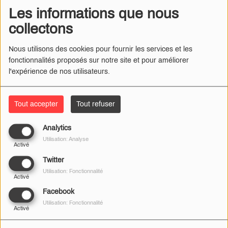
PLUSIEURS EXTRAITS
Les informations que nous
collectons
KENDJI GIRAC : LA TRACKLIST
DE SON ALBUM "MI VIDA" AVEC
GIMS, DADJU ET SOOLKING
Nous utilisons des cookies pour fournir les services et les
fonctionnalités proposés sur notre site et pour améliorer
l'expérience de nos utilisateurs.
THE WEEKND : NOUVEL ALBUM,
TOURNÉE REPORTÉE, FILM...
LA STAR SE CONFIE
Tout accepter
Tout refuser
Analytics
BIGFLO ET OLI : 500.000 VENTES
Utilisation: Analyse
Activé
POUR L'ALBUM "LA VRAIE VIE",
CERTIFIÉ DISQUE DE DIAMANT
Twitter
Utilisation: Fonctionnalité
Activé
Facebook
GIMS : SON DOCUMENTAIRE
SORTIRA SUR NETFLIX LE 17
Utilisation: Fonctionnalité
Activé
SEPTEMBRE