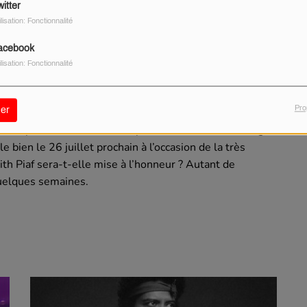
itter
ilisation: Fonctionnalité
acebook
ilisation: Fonctionnalité
 cour de l'Elysée, la rumeur enfle : la chanteuse serait
 l'ouverture des Jeux Olympiques 2024.
Pro
er
ise la plus écoutée
» sur les plateformes de streaming
bien le 26 juillet prochain à l’occasion de la très
th Piaf sera-t-elle mise à l’honneur ? Autant de
quelques semaines.