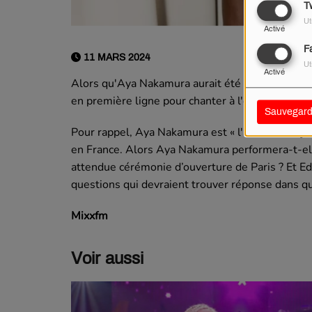
Tw
Ut
Activé
F
11 MARS 2024
Ut
Activé
Alors qu'Aya Nakamura aurait été aperçue dans la
en première ligne pour chanter à l'occasion de
Sauvegard
Pour rappel, Aya Nakamura est « l'artiste frança
en France. Alors Aya Nakamura performera-t-elle 
attendue cérémonie d’ouverture de Paris ? Et Edi
questions qui devraient trouver réponse dans 
Mixxfm
Voir aussi