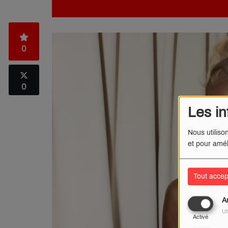
0
0
Les in
Nous utiliso
et pour amél
Tout accep
A
Ut
Activé