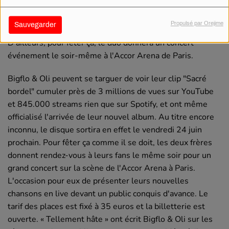
Alors qu'ils sont de retour avec le single "Sacré bordel",
Bigflo & Oli viennent d'annoncer la date de sortie de leur
Propulsé par Orejime
Sauvegarder
nouvel album. Rendez-vous le 24 juin prochain !
D'ailleurs, pour fêter ça, le duo donnera un concert
événement le soir-même à l'Accor Arena de Paris.
Bigflo & Oli peuvent se targuer de voir leur clip "Sacré
bordel" cumuler près de 3 millions de vues sur YouTube
et 845.000 streams rien que sur Spotify, et ont même
officialisé l'arrivée de leur nouvel album. Au titre encore
inconnu, le disque sortira en effet le vendredi 24 juin
prochain. Pour fêter ça comme il se doit, les deux frères
donnent rendez-vous à leurs fans le même soir pour un
grand concert sur la scène de l'Accor Arena à Paris.
L'occasion pour eux de présenter leurs nouvelles
chansons en live devant un public conquis d'avance. Le
tarif des places est fixé à 35 euros et la billetterie est
ouverte. « Tellement hâte » ont écrit Bigflo & Oli sur les