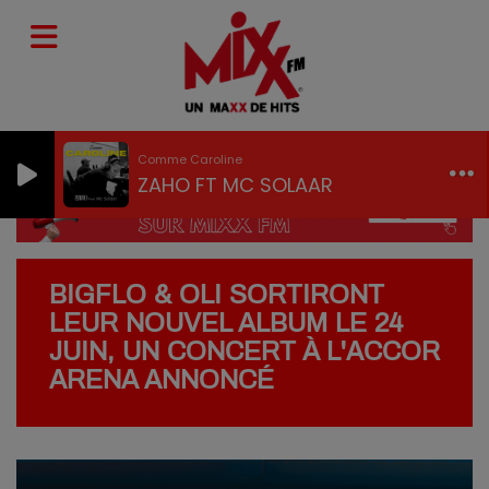
Comme Caroline
ZAHO FT MC SOLAAR
BIGFLO & OLI SORTIRONT
LEUR NOUVEL ALBUM LE 24
JUIN, UN CONCERT À L'ACCOR
ARENA ANNONCÉ