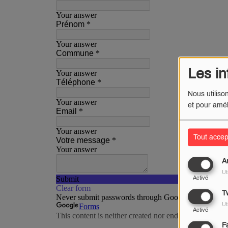
Les in
Nous utiliso
et pour amél
Tout accep
A
Ut
Activé
Tw
Ut
Activé
F