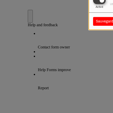
Ut
Activé
Sauvegard