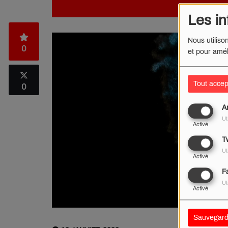
Les in
Nous utiliso
0
et pour amél
Tout accep
0
A
Ut
Activé
Tw
Ut
Activé
F
Ut
Activé
Sauvegard