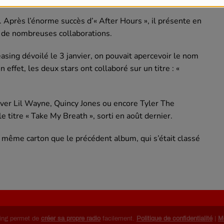
Après l’énorme succès d’« After Hours », il présente en
r de nombreuses collaborations.
asing dévoilé le 3 janvier, on pouvait apercevoir le nom
 effet, les deux stars ont collaboré sur un titre : «
ver Lil Wayne, Quincy Jones ou encore Tyler The
 titre « Take My Breath », sorti en août dernier.
 même carton que le précédent album, qui s’était classé
ing permet de
créer sa propre radio
facilement.
Politique de confidentialité
|
M