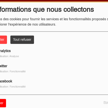
formations que nous collectons
ns des cookies pour fournir les services et les fonctionnalités proposés s
iorer l'expérience de nos utilisateurs.
ter
Tout refuser
nalytics
ilisation: Analyse
itter
ilisation: Fonctionnalité
acebook
ilisation: Fonctionnalité
Pro
er