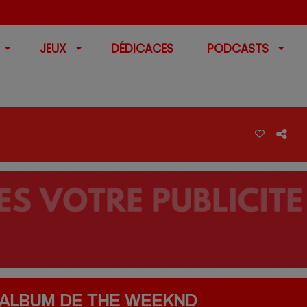
JEUX
DÉDICACES
PODCASTS
L ALBUM DE THE WEEKND