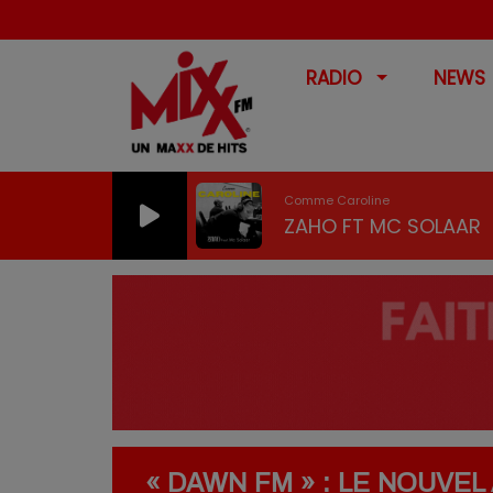
RADIO
NEWS
Comme Caroline
ZAHO FT MC SOLAAR
« DAWN FM » : LE NOUVE